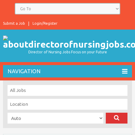
Submit a Job
Login/Register
Director of Nursing Jobs Focus on your Future
NAVIGATION